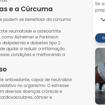
ias.
Se a
ias e a Cúrcuma
prep
ue podem se beneficiar da cúrcuma
rite reumatoide e osteoartrite
 como Alzheimer e Parkinson
B
dislipidemia e diabetes tipo 2
de ajudar a reduzir a inflamação
dessas condições e melhorando a
so
antioxidante, capaz de neutralizar
e oxidativo no organismo. O estresse
 em diversas doenças crônicas e
cardiovasculares, câncer e