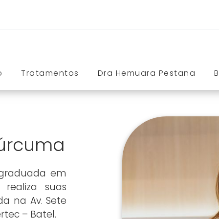
o
Tratamentos
Dra Hemuara Pestana
Cúrcuma
 graduada em
 realiza suas
ada na Av. Sete
rtec – Batel.