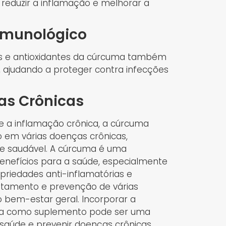
o reduzir a inflamação e melhorar a
 Imunológico
as e antioxidantes da cúrcuma também
, ajudando a proteger contra infecções
as Crônicas
e a inflamação crônica, a cúrcuma
em várias doenças crônicas,
de saudável. A cúrcuma é uma
benefícios para a saúde, especialmente
priedades anti-inflamatórias e
atamento e prevenção de várias
 bem-estar geral. Incorporar a
zá-la como suplemento pode ser uma
 saúde e prevenir doenças crônicas.