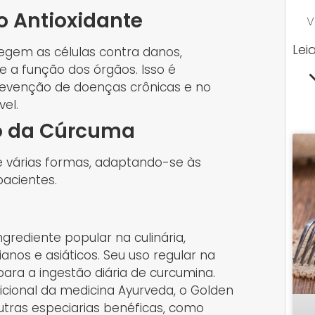
 Antioxidante
V
Lei
egem as células contra danos,
e a função dos órgãos. Isso é
revenção de doenças crônicas e no
el.
o da Cúrcuma
 várias formas, adaptando-se às
pacientes.
rediente popular na culinária,
nos e asiáticos. Seu uso regular na
ara a ingestão diária de curcumina.
cional da medicina Ayurveda, o Golden
tras especiarias benéficas, como