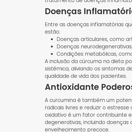
tratamento de doenças inflamatór
Doenças Inflamatór
Entre as doenças inflamatórias q
estão:
Doenças articulares, como art
Doenças neurodegenerativas,
Condições metabólicas, como 
A inclusão da cúrcuma na dieta po
sistêmica, aliviando os sintomas 
qualidade de vida dos pacientes.
Antioxidante Podero
A curcumina é também um potente 
radicais livres e reduzir o estress
oxidativo é um fator contribuinte
degenerativas, incluindo doenças 
envelhecimento precoce.