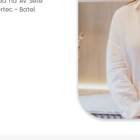
ada na Av. Sete
rtec – Batel.