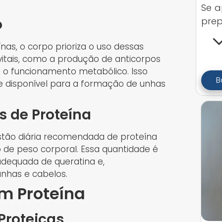
Se a
o
prep
as, o corpo prioriza o uso dessas
vitais, como a produção de anticorpos
a o funcionamento metabólico. Isso
B
te disponível para a formação de unhas
s de Proteína
stão diária recomendada de proteína
lo de peso corporal. Essa quantidade é
adequada de queratina e,
nhas e cabelos.
m Proteína
Proteicas